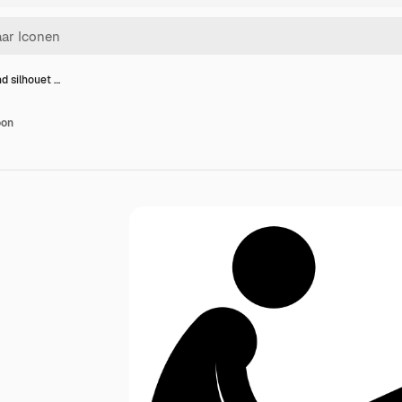
d silhouet …
oon