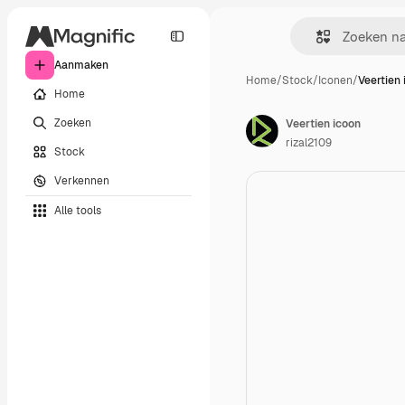
Aanmaken
Home
/
Stock
/
Iconen
/
Veertien
Home
Zoeken
Veertien icoon
rizal2109
Stock
Verkennen
Alle tools