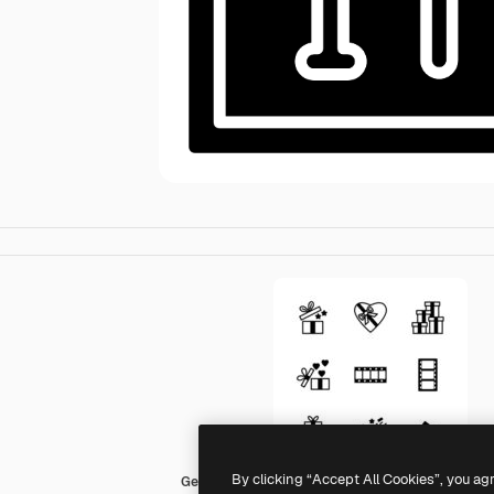
By clicking “Accept All Cookies”, you ag
Generic black fill