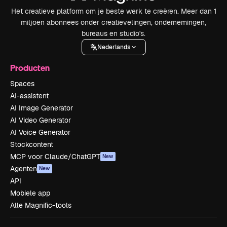
Het creatieve platform om je beste werk te creëren. Meer dan 1
miljoen abonnees onder creatievelingen, ondernemingen,
bureaus en studio's.
Nederlands
Producten
Spaces
AI-assistent
AI Image Generator
AI Video Generator
AI Voice Generator
Stockcontent
MCP voor Claude/ChatGPT
New
Agenten
New
API
Mobiele app
Alle Magnific-tools