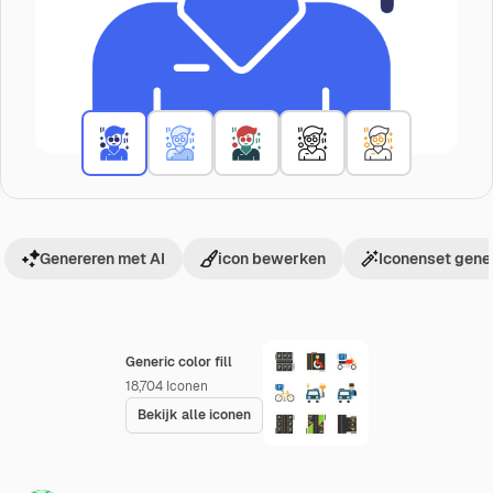
Genereren met AI
icon bewerken
Iconenset gene
Generic color fill
18,704
Iconen
Bekijk alle iconen