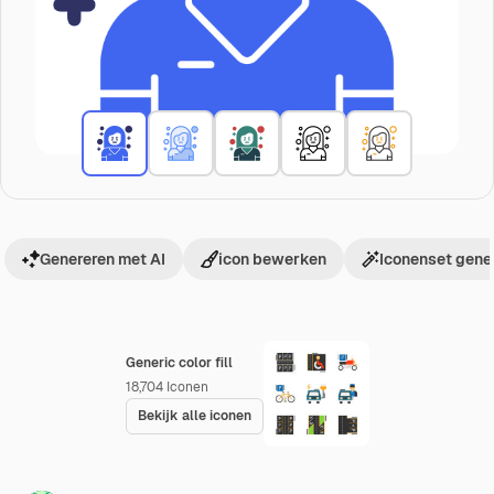
Genereren met AI
icon bewerken
Iconenset gene
Generic color fill
18,704
Iconen
Bekijk alle iconen