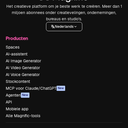
Het creatieve platform om je beste werk te creëren. Meer dan 1
miljoen abonnees onder creatievelingen, ondernemingen,
bureaus en studio's.
Nederlands
Producten
Spaces
AI-assistent
AI Image Generator
AI Video Generator
AI Voice Generator
Stockcontent
MCP voor Claude/ChatGPT
New
Agenten
New
API
Mobiele app
Alle Magnific-tools