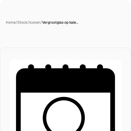
Home
/
Stock
/
Iconen
/
Vergrootglas op kale…