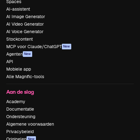
Spaces
AI-assistent
AI Image Generator
AI Video Generator
AI Voice Generator
Stockcontent
MCP voor Claude/ChatGPT
New
Agenten
New
API
Mobiele app
Alle Magnific-tools
Aan de slag
Academy
Documentatie
Ondersteuning
Algemene voorwaarden
Privacybeleid
Originelen
New