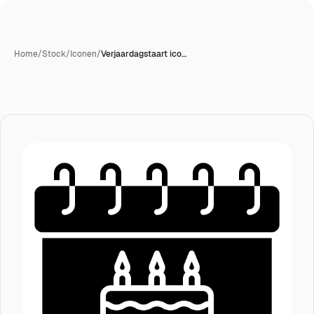
Home
/
Stock
/
Iconen
/
Verjaardagstaart ico…