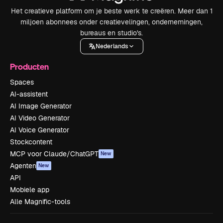
Het creatieve platform om je beste werk te creëren. Meer dan 1
miljoen abonnees onder creatievelingen, ondernemingen,
bureaus en studio's.
Nederlands
Producten
Spaces
AI-assistent
AI Image Generator
AI Video Generator
AI Voice Generator
Stockcontent
MCP voor Claude/ChatGPT
New
Agenten
New
API
Mobiele app
Alle Magnific-tools