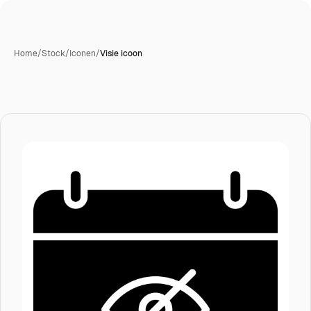
Home
/
Stock
/
Iconen
/
Visie icoon