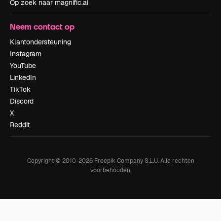
Op zoek naar magnific.ai
Neem contact op
Klantondersteuning
Instagram
YouTube
LinkedIn
TikTok
Discord
X
Reddit
Copyright © 2010-
2026
Freepik Company S.L.U.
Alle rechten
voorbehouden
.