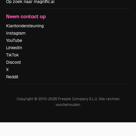
Op zoek naar magnific.ai
Neem contact op
Klantondersteuning
Instagram
YouTube
LinkedIn
TikTok
Discord
X
Reddit
Copyright © 2010-
2026
Freepik Company S.L.U.
Alle rechten
voorbehouden
.