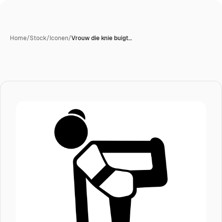
Home
/
Stock
/
Iconen
/
Vrouw die knie buigt…