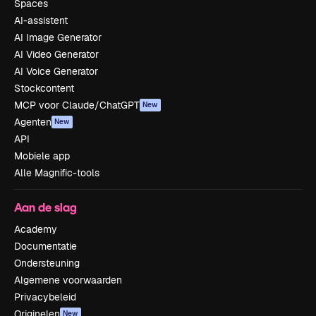
Spaces
AI-assistent
AI Image Generator
AI Video Generator
AI Voice Generator
Stockcontent
MCP voor Claude/ChatGPT
New
Agenten
New
API
Mobiele app
Alle Magnific-tools
Aan de slag
Academy
Documentatie
Ondersteuning
Algemene voorwaarden
Privacybeleid
Originelen
New