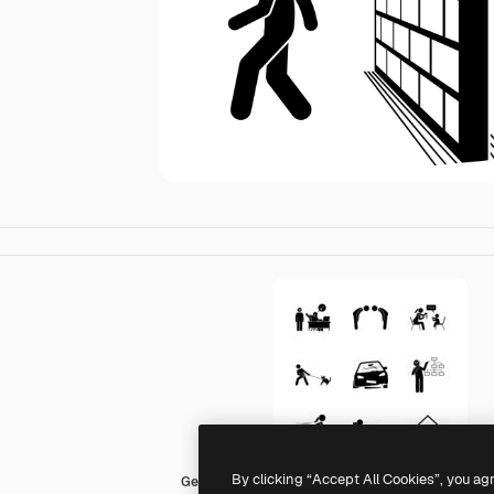
By clicking “Accept All Cookies”, you ag
Generic Others