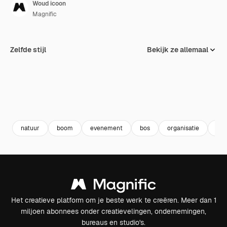
Woud icoon
Magnific
Zelfde stijl
Bekijk ze allemaal
natuur
boom
evenement
bos
organisatie
kal
Het creatieve platform om je beste werk te creëren. Meer dan 1
miljoen abonnees onder creatievelingen, ondernemingen,
bureaus en studio's.