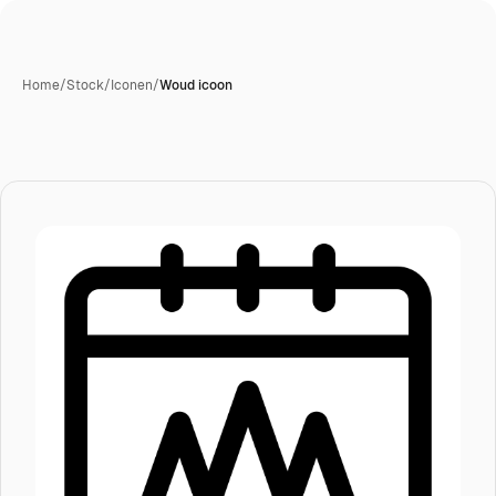
Home
/
Stock
/
Iconen
/
Woud icoon