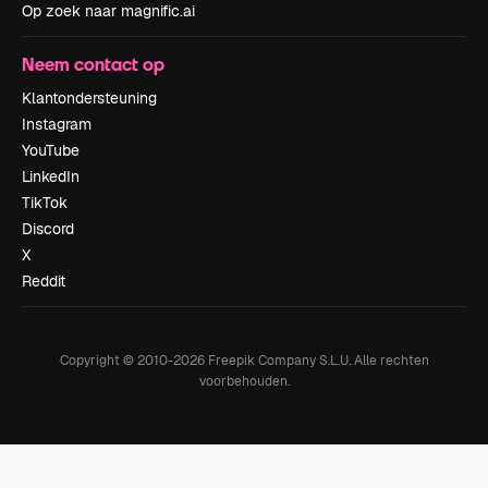
Op zoek naar magnific.ai
Neem contact op
Klantondersteuning
Instagram
YouTube
LinkedIn
TikTok
Discord
X
Reddit
Copyright © 2010-
2026
Freepik Company S.L.U.
Alle rechten
voorbehouden
.