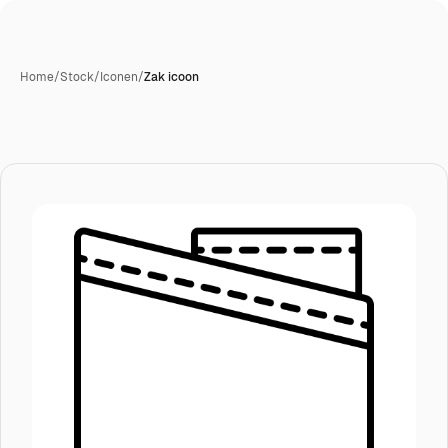
Home
/
Stock
/
Iconen
/
Zak icoon