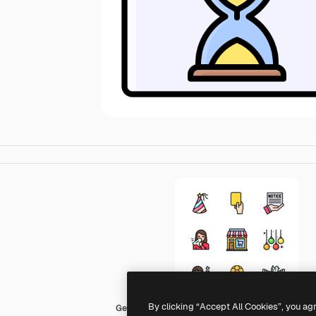
By clicking “Accept All Cookies”, you ag
Generic Outline Color