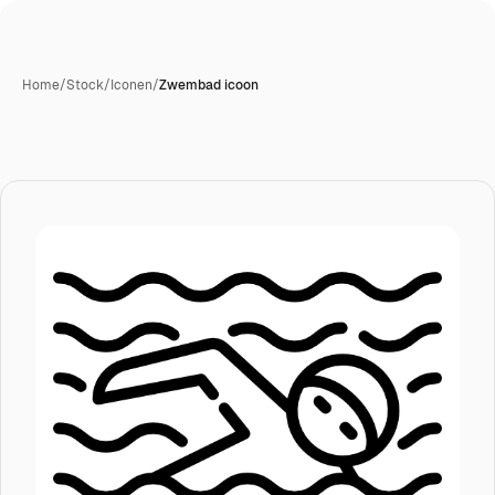
Home
/
Stock
/
Iconen
/
Zwembad icoon