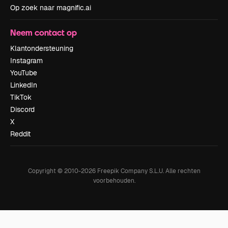
Op zoek naar magnific.ai
Neem contact op
Klantondersteuning
Instagram
YouTube
LinkedIn
TikTok
Discord
X
Reddit
Copyright © 2010-
2026
Freepik Company S.L.U.
Alle rechten
voorbehouden
.