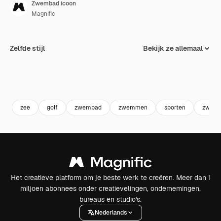
Zwembad icoon
Magnific
Zelfde stijl
Bekijk ze allemaal
zee
golf
zwembad
zwemmen
sporten
zwem
Het creatieve platform om je beste werk te creëren. Meer dan 1
miljoen abonnees onder creatievelingen, ondernemingen,
bureaus en studio's.
Nederlands