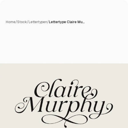
Home
/
Stock
/
Lettertypen
/
Lettertype Claire Mu…