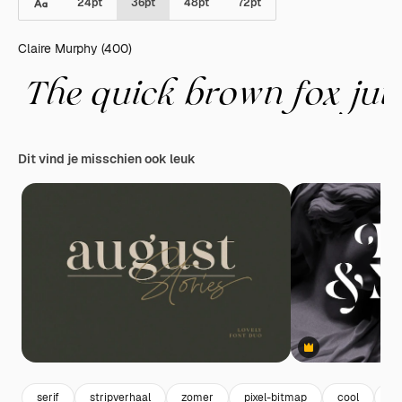
24
pt
36
pt
48
pt
72
pt
Claire Murphy (400)
Dit vind je misschien ook leuk
Premium
serif
stripverhaal
zomer
pixel-bitmap
cool
cu