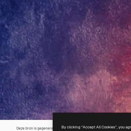
By clicking “Accept All Cookies”, you ag
Deze bron is gegenereerd met
AI
. Je kunt je eigen afbeelding make