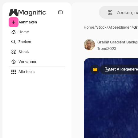
Aanmaken
Home
/
Stock
/
Afbeeldingen
/
Gr
Home
Zoeken
Grainy Gradient Backg
Trend2023
Stock
Verkennen
Met AI gegenere
Alle tools
Premium