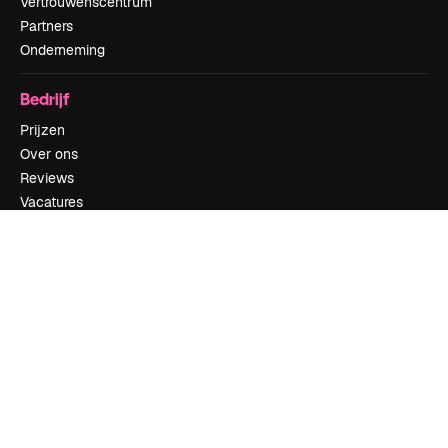
Vertrouwenscentrum
Partners
Onderneming
Bedrijf
Prijzen
Over ons
Reviews
Vacatures
Zoektrends
Blog
Evenementen
Slidesgo
Verkoop je content
Perszaal
Op zoek naar magnific.ai
Neem contact op