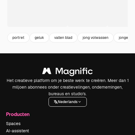
portret
geluk
vallen blad
jong volwassen
jongerenc
Het creatieve platform om je beste werk te creëren. Meer dan 1
miljoen abonnees onder creatievelingen, ondernemingen,
bureaus en studio's.
Nederlands
Producten
Spaces
AI-assistent