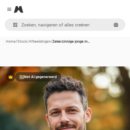
Magnific
Close menu
Zoeken
Home
/
Stock
/
Afbeeldingen
/
Zekerzinnige jonge m…
Met AI gegenereerd
Premium