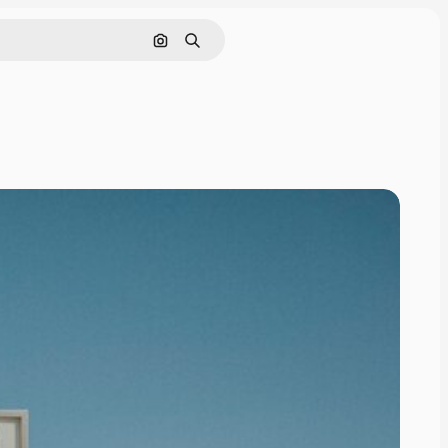
Zoeken op afbeelding
Zoeken