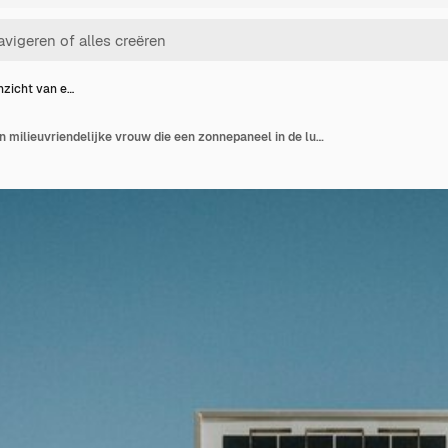
zicht van e…
Achteraanzicht van een milieuvriendelijke vrouw die een zonnepaneel in de lucht houdt