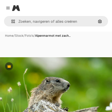
Magnific
Close menu
Zoeken
Home
/
Stock
/
Foto's
/
Alpenmarmot met zach…
Premium