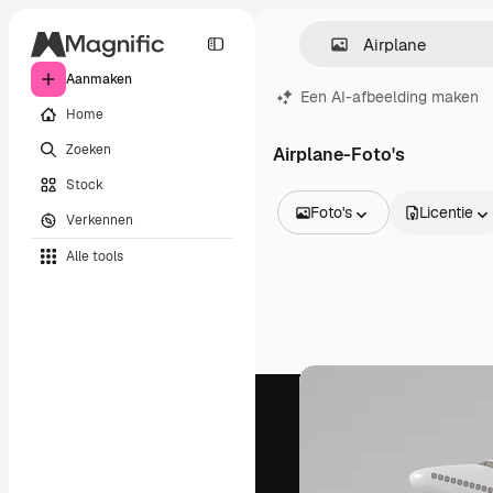
Aanmaken
Een AI-afbeelding maken
Home
Zoeken
Airplane-Foto's
Stock
Foto's
Licentie
Verkennen
Alle afbeeldingen
Alle tools
Vectors
Illustraties
Foto's
PSD
Sjablonen
Mockups
Video's
Filmmateriaal
Dynamische afbeeldingen
Videosjablonen
Iconen
3D-modellen
Lettertypen