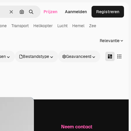
Prijzen
Aanmelden
Registreren
Wissen
Zoeken op afbeelding
Zoeken
rone
Transport
Helikopter
Lucht
Hemel
Zee
Relevantie
sen
Bestandstype
Geavanceerd
Bedrijf
Neem contact