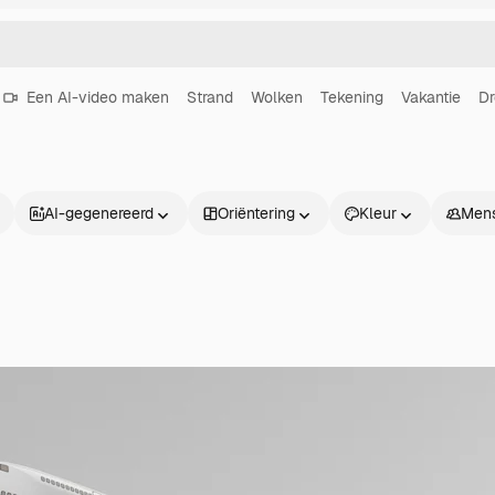
Een AI-video maken
Strand
Wolken
Tekening
Vakantie
D
AI-gegenereerd
Oriëntering
Kleur
Men
Producten
Aan de slag