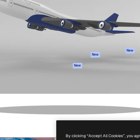
latform om je beste werk te
Spaces
Academy
dan 1 miljoen abonnees
AI-assistent
Documentatie
elingen, ondernemingen,
AI Image Generator
Ondersteuning
io's.
AI Video Generator
Algemene
voorwaarden
AI Voice Generator
Privacybeleid
Stockcontent
Originelen
MCP voor
New
New
Claude/ChatGPT
Cookiebeleid
Agenten
Vertrouwenscent
New
API
Partners
Mobiele app
Onderneming
Alle Magnific-tools
-
2026
Freepik Company S.L.U.
Alle rechten voorbehouden
.
By clicking “Accept All Cookies”, you ag