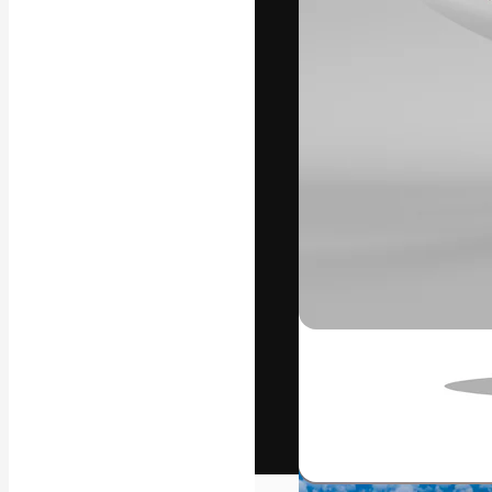
Het creatieve p
creëren. Meer 
onder creatiev
bureaus en stud
Nederlands
Copyright © 2010