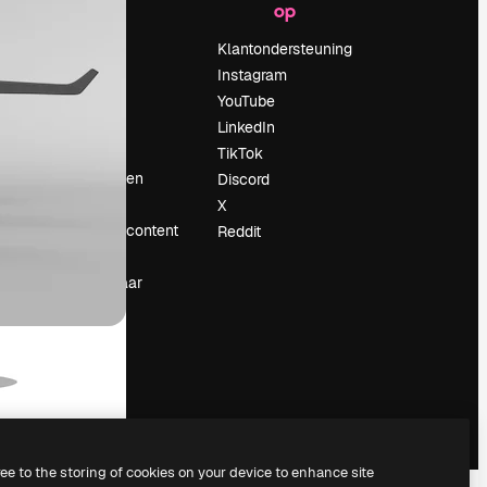
op
Prijzen
Over ons
Klantondersteuning
Reviews
Instagram
Vacatures
YouTube
Zoektrends
LinkedIn
Blog
TikTok
Evenementen
Discord
Slidesgo
X
rum
Verkoop je content
Reddit
Perszaal
Op zoek naar
magnific.ai
ree to the storing of cookies on your device to enhance site