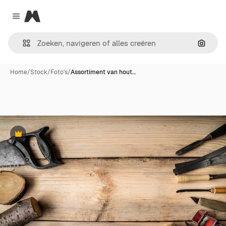
Magnific
Close menu
Zoeken
Home
/
Stock
/
Foto's
/
Assortiment van hout…
Premium