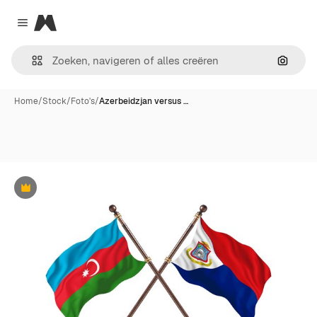
Magnific
Close menu
Zoeken
Home
/
Stock
/
Foto's
/
Azerbeidzjan versus …
Premium