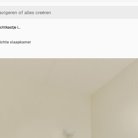
chtkastje i…
lichte slaapkamer