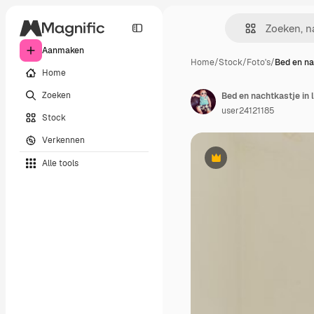
Aanmaken
Home
/
Stock
/
Foto's
/
Bed en na
Home
Zoeken
Bed en nachtkastje in 
user24121185
Stock
Verkennen
Alle tools
Premium