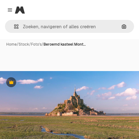
Magnific
Close menu
Zoeken
Home
/
Stock
/
Foto's
/
Beroemd kasteel Mont…
Premium