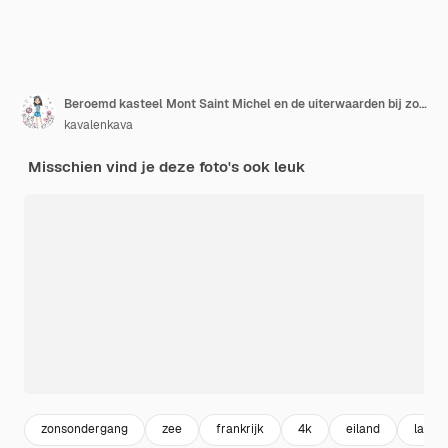
Beroemd kasteel Mont Saint Michel en de uiterwaarden bij zonsondergang, Normandië, Frankrijk
kavalenkava
Misschien vind je deze foto's ook leuk
zonsondergang
zee
frankrijk
4k
eiland
lands