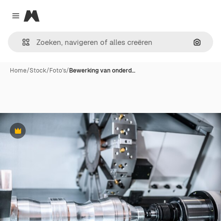
Magnific
Close menu
Zoeken
Home
/
Stock
/
Foto's
/
Bewerking van onderd…
Premium