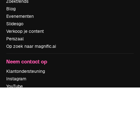
Zoektrends
Blog
Evenementen
Slidesgo
Verkoop je content
Perszaal
Op zoek naar magnific.ai
Neem contact op
Klantondersteuning
Instagram
YouTube
LinkedIn
TikTok
Discord
X
Reddit