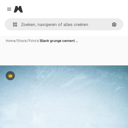
Magnific
Close menu
Zoeken
Home
/
Stock
/
Foto's
/
Blank grunge cement …
Premium