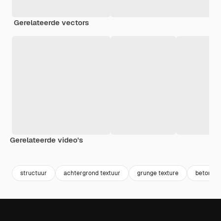
Gerelateerde vectors
Gerelateerde video's
Premium
Premium
Gegenereerd door AI
Premium
Premium
structuur
achtergrond textuur
grunge texture
beton