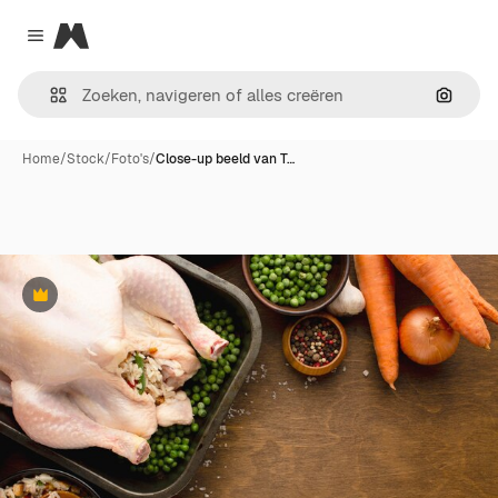
Magnific
Close menu
Zoeken
Home
/
Stock
/
Foto's
/
Close-up beeld van T…
Premium