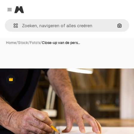
Magnific
Close menu
Zoeken
Home
/
Stock
/
Foto's
/
Close-up van de pers…
Premium