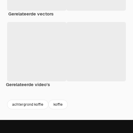
Gerelateerde vectors
Gerelateerde video's
Premium
Premium
Gegenereerd door AI
Premium
Premium
Gegenereer
achtergrond koffie
koffie