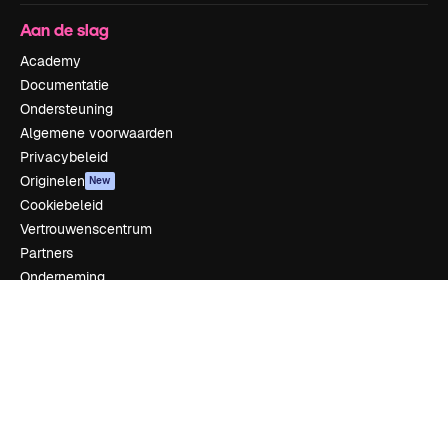
Aan de slag
Academy
Documentatie
Ondersteuning
Algemene voorwaarden
Privacybeleid
Originelen
New
Cookiebeleid
Vertrouwenscentrum
Partners
Onderneming
Bedrijf
Prijzen
Over ons
Reviews
Vacatures