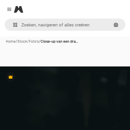
Magnific
Close menu
Zoeken
Home
/
Stock
/
Foto's
/
Close-up van een dra…
Premium