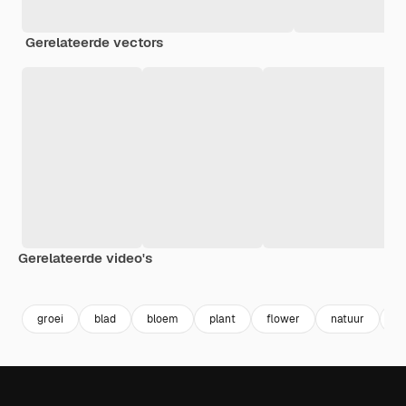
Gerelateerde vectors
Gerelateerde video's
Premium
Premium
Gegenereerd door AI
Premium
Premium
Gegenereer
groei
blad
bloem
plant
flower
natuur
ar