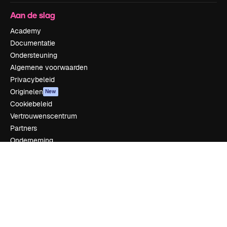
Aan de slag
Academy
Documentatie
Ondersteuning
Algemene voorwaarden
Privacybeleid
Originelen
New
Cookiebeleid
Vertrouwenscentrum
Partners
Onderneming
Bedrijf
Prijzen
Over ons
Reviews
Vacatures