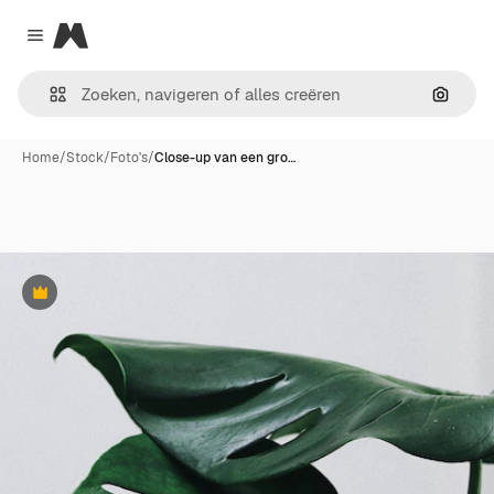
Magnific
Close menu
Zoeken
Home
/
Stock
/
Foto's
/
Close-up van een gro…
Premium