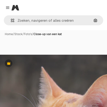
Magnific
Close menu
Zoeken
Home
/
Stock
/
Foto's
/
Close-up van een kat
Premium