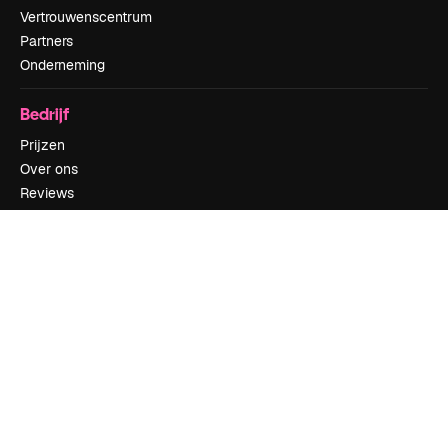
Vertrouwenscentrum
Partners
Onderneming
Bedrijf
Prijzen
Over ons
Reviews
Vacatures
Zoektrends
Blog
Evenementen
Slidesgo
Verkoop je content
Perszaal
Op zoek naar magnific.ai
Neem contact op