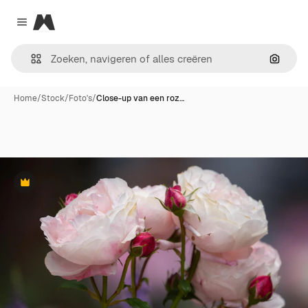
Magnific
Close menu
Zoeken
Home
/
Stock
/
Foto's
/
Close-up van een roz…
Premium