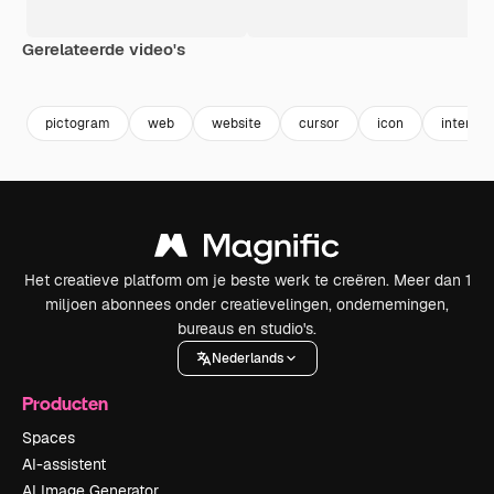
Gerelateerde video's
Premium
Premium
Premium
Premium
pictogram
web
website
cursor
icon
internet
Het creatieve platform om je beste werk te creëren. Meer dan 1
miljoen abonnees onder creatievelingen, ondernemingen,
bureaus en studio's.
Nederlands
Producten
Spaces
AI-assistent
AI Image Generator