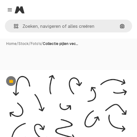
Magnific
Close menu
Zoeken
Home
/
Stock
/
Foto's
/
Collectie pijlen vec…
Premium