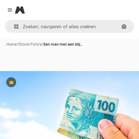
Magnific
Close menu
Zoeken
Home
/
Stock
/
Foto's
/
Een man met een bilj…
Premium