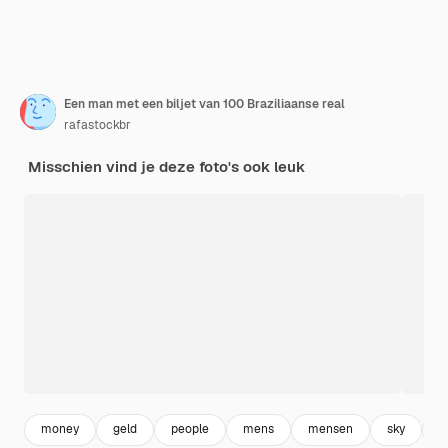
Een man met een biljet van 100 Braziliaanse real
rafastockbr
Misschien vind je deze foto's ook leuk
money
geld
people
mens
mensen
sky
m