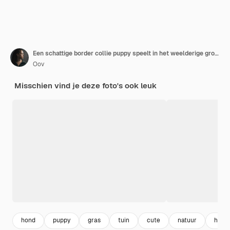
Een schattige border collie puppy speelt in het weelderige groene gras en belichaamt de geest van hondengezelschap.
Oov
Misschien vind je deze foto's ook leuk
hond
puppy
gras
tuin
cute
natuur
happ