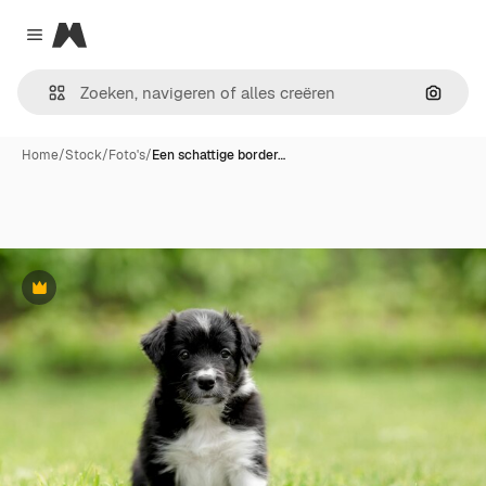
Magnific
Close menu
Zoeken
Home
/
Stock
/
Foto's
/
Een schattige border…
Premium