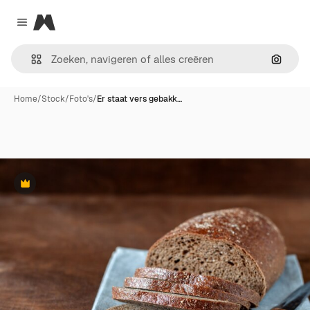
Magnific
Close menu
Zoeken
Home
/
Stock
/
Foto's
/
Er staat vers gebakk…
Premium