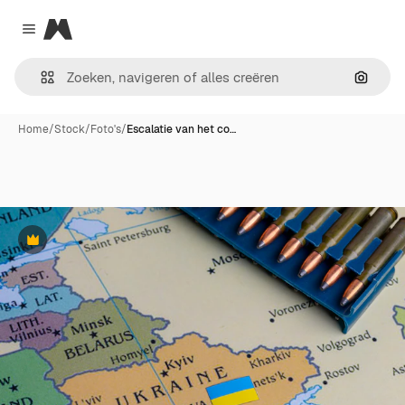
Magnific
Close menu
Zoeken
Home
/
Stock
/
Foto's
/
Escalatie van het co…
Premium