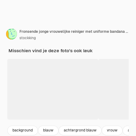
Fronsende jonge vrouwelijke reiniger met uniforme bandana en rubberen handschoenen met borstel en reinigingsmiddel kijkend naar reinigingsmiddel geïsoleerd op blauwe achtergrond
stockking
Misschien vind je deze foto's ook leuk
background
blauw
achtergrond blauw
vrouw
acht