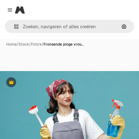
Magnific
Close menu
Zoeken
Home
/
Stock
/
Foto's
/
Fronsende jonge vrou…
Premium