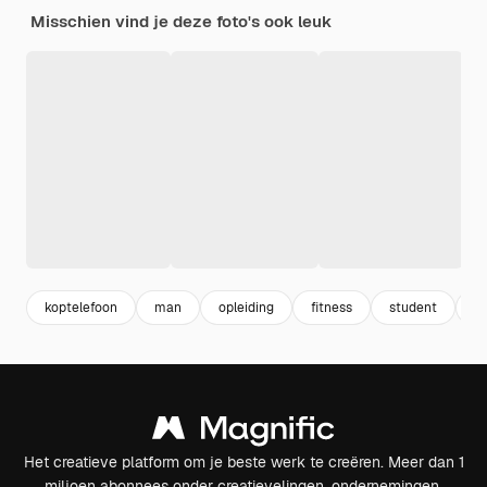
Misschien vind je deze foto's ook leuk
koptelefoon
man
opleiding
fitness
student
m
Het creatieve platform om je beste werk te creëren. Meer dan 1
miljoen abonnees onder creatievelingen, ondernemingen,