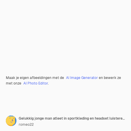
Maak je eigen afbeeldingen met de
AI Image Generator
en bewerk ze
met onze
AI Photo Editor
.
Gelukkig jonge man atleet in sportkleding en headset luisteren muziek tijdens het sporten, fitness en muziek.
romeo22