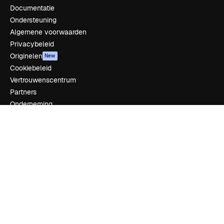
Documentatie
Ondersteuning
Algemene voorwaarden
Privacybeleid
Originelen
New
Cookiebeleid
Vertrouwenscentrum
Partners
Onderneming
Bedrijf
Prijzen
Over ons
Reviews
Vacatures
Zoektrends
Blog
Evenementen