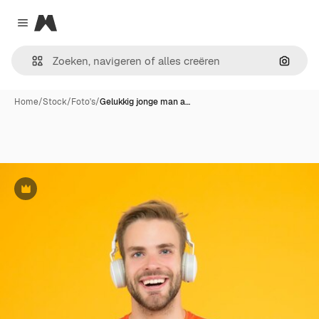
Magnific
Close menu
Zoeken
Home
/
Stock
/
Foto's
/
Gelukkig jonge man a…
Premium