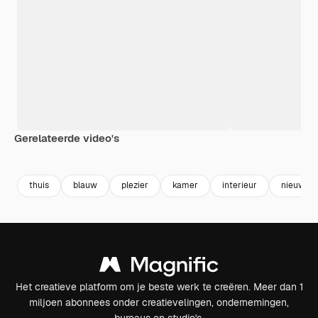
Gerelateerde video's
Premium
Premium
Gegenereerd door AI
Premium
Premium
Gegenereer
thuis
blauw
plezier
kamer
interieur
nieuw
Het creatieve platform om je beste werk te creëren. Meer dan 1
miljoen abonnees onder creatievelingen, ondernemingen,
bureaus en studio's.