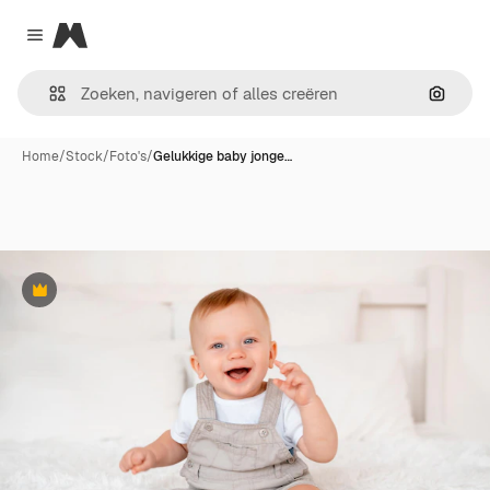
Magnific
Close menu
Zoeken
Home
/
Stock
/
Foto's
/
Gelukkige baby jonge…
Premium