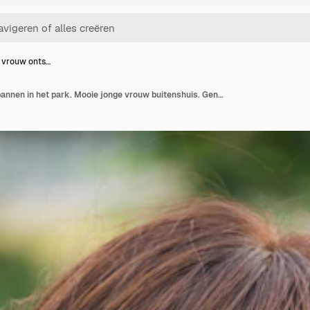
 vrouw onts…
Gelukkige vrouw ontspannen in het park. Mooie jonge vrouw buitenshuis. Geniet van de natuur. Gezond glimlachend meisje op groene grasachtergrond.