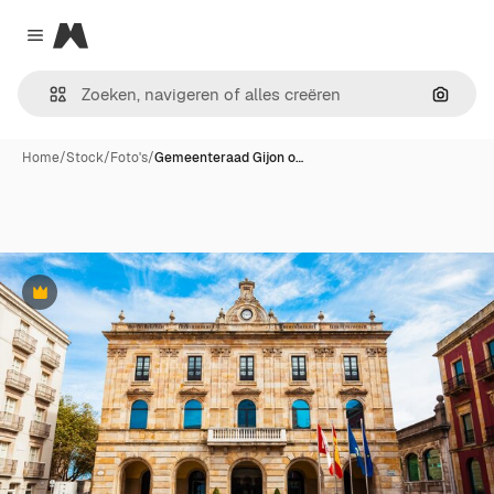
Magnific
Close menu
Zoeken
Home
/
Stock
/
Foto's
/
Gemeenteraad Gijon o…
Premium