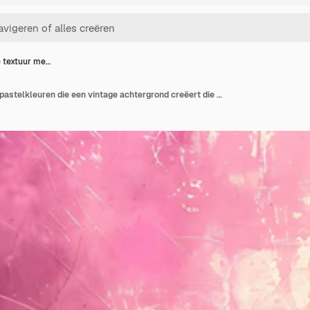
 textuur me…
Gradiënte textuur met pastelkleuren die een vintage achtergrond creëert die perfect is voor elegant ontwerp