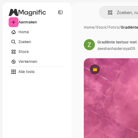
Aanmaken
Home
/
Stock
/
Foto's
/
Gradiënte
Home
Zoeken
zeeshanhaidersiyal05
Stock
Verkennen
Alle tools
Premium