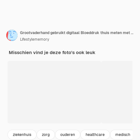
Grootvaderhand gebruikt digitaal Bloeddruk thuis meten met draagbaar apparaat dat controleert op grootmoederaziatisch echtpaar dat bloeddruk thuis controleert
Lifestylememory
Misschien vind je deze foto's ook leuk
ziekenhuis
zorg
ouderen
healthcare
medisch