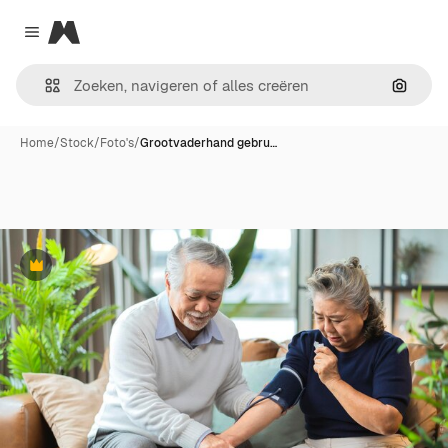
Magnific
Close menu
Zoeken
Home
/
Stock
/
Foto's
/
Grootvaderhand gebru…
Premium