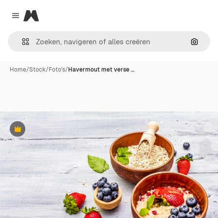
Magnific
Close menu
Zoeken
Home
/
Stock
/
Foto's
/
Havermout met verse …
Premium