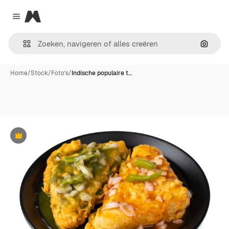
Magnific
Close menu
Zoeken
Home
/
Stock
/
Foto's
/
Indische populaire t…
Premium