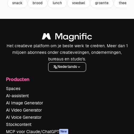
snack
brood
lunch
voedsel
groente
thee
Het creatieve platform om je beste werk te creëren. Meer dan 1
miljoen abonnees onder creatievelingen, ondernemingen,
bureaus en studio's.
Nederlands
Producten
Spaces
AI-assistent
AI Image Generator
AI Video Generator
AI Voice Generator
Stockcontent
MCP voor Claude/ChatGPT
New