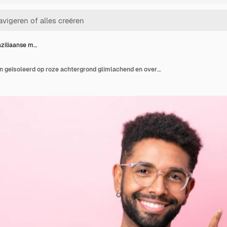
ziliaanse m…
Jonge Braziliaanse man geïsoleerd op roze achtergrond glimlachend en overwinning teken tonen