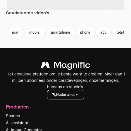
Gerelateerde video's
Premium
Premium
Premium
Premium
man
mobiel
smartphone
phone
app
telefoon
Het creatieve platform om je beste werk te creëren. Meer dan 1
miljoen abonnees onder creatievelingen, ondernemingen,
bureaus en studio's.
Nederlands
Producten
Spaces
AI-assistent
AI Image Generator