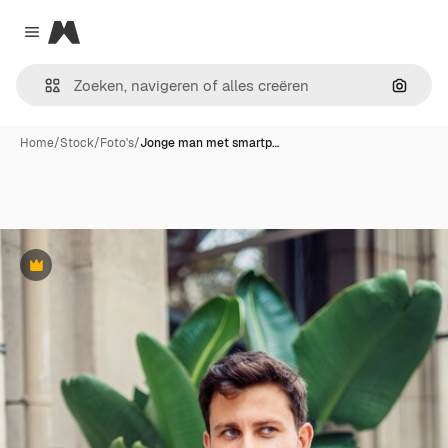
Magnific
Close menu
Zoeken
Home
/
Stock
/
Foto's
/
Jonge man met smartp…
Premium