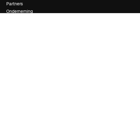
Partners
Onderneming
Bedrijf
Prijzen
Over ons
Reviews
Vacatures
Zoektrends
Blog
Evenementen
Slidesgo
Verkoop je content
Perszaal
Op zoek naar magnific.ai
Neem contact op
Klantondersteuning