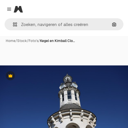
Magnific
Close menu
Zoeken
Home
/
Stock
/
Foto's
/
Kegel en Kimball Clo…
Premium